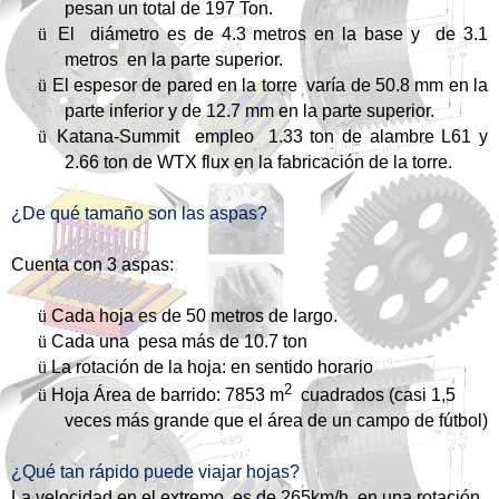
pesan un total de 197 Ton.
ü
El diámetro es de 4.3 metros en la base y de 3.1
metros en la parte superior.
ü
El espesor de pared en la torre varía de 50.8 mm en la
parte inferior y de 12.7 mm en la parte superior.
ü
Katana-Summit empleo 1.33 ton de alambre L61 y
2.66 ton de WTX flux en la fabricación de la torre.
¿De qué tamaño son las aspas?
Cuenta con 3 aspas:
ü
Cada hoja es de 50 metros de largo.
ü
Cada una pesa más de 10.7 ton
ü
La rotación de la hoja: en sentido horario
2
ü
Hoja Área de barrido: 7853 m
cuadrados (casi 1,5
veces más grande que el área de un campo de fútbol)
¿Qué tan rápido puede viajar hojas?
La velocidad en el extremo es de 265km/h en una rotación